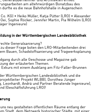
, Generalübernehmer und Architekten erhielt
erungsarbeiten am altehrwürdigen Bonatzbau des
h durfte es die neue Bahnhofshalle in Augenschein
Co. KG) • Heiko Müller, Katja Pütter (LRO) • Alexander
Oei, Sophie Röcker, Jennifer Martin, Pia Wilhelm (LRO)
Jäger Ingenieure)
bildung in der Württembergischen Landesbibliothek
rechte Generalsanierung?
zu dieser Frage boten den LRO-Mitarbeitenden drei
em Bauen, Schadstoffsanierung und Tragwerksplanung
ndgang durch alle Geschosse und Magazine gab
tzung der erläuterten Themen.
 Exkurs mit einem Ausklang am Fitz-Faller-Brunnen
der Württembergischen Landesbibliothek und die
projektleiter Projekt WLBB), Dorothea Jünger
g, Leonhardt, Andrä und Partner Beratende Ingenieure),
and (Geschäftsführung LRO)!
uerung
 uns neu gestalteten öffentlichen Räume entlang der
um Stadt, dem Netzwerk historischer Städte, mit einer