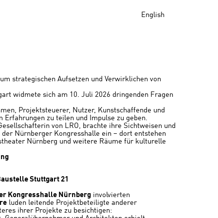
English
zum strategischen Aufsetzen und Verwirklichen von
tgart widmete sich am 10. Juli 2026 dringenden Fragen
hmen, Projektsteuerer, Nutzer, Kunstschaffende und
rfahrungen zu teilen und Impulse zu geben.
Gesellschafterin von LRO, brachte ihre Sichtweisen und
der Nürnberger Kongresshalle ein – dort entstehen
stheater Nürnberg und weitere Räume für kulturelle
ung
ustelle Stuttgart 21
er Kongresshalle Nürnberg
involvierten
re
luden leitende Projektbeteiligte anderer
teres ihrer Projekte zu besichtigen: