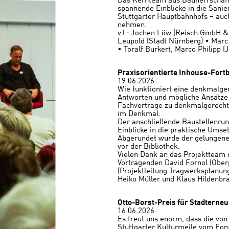
Das Kernteam aus Bauherrschaft
spannende Einblicke in die Sani
Stuttgarter Hauptbahnhofs – auc
nehmen.
v.l.: Jochen Löw (Reisch GmbH & 
Leupold (Stadt Nürnberg) • Marc 
• Toralf Burkert, Marco Philipp (
Praxisorientierte Inhouse-Fort
19.06.2026
Wie funktioniert eine denkmalge
Antworten und mögliche Ansätze 
Fachvorträge zu denkmalgerecht
im Denkmal.
Der anschließende Baustellenru
Einblicke in die praktische Umse
Abgerundet wurde der gelungene
vor der Bibliothek.
Vielen Dank an das Projektteam 
Vortragenden David Fornol (Ober
(Projektleitung Tragwerksplanun
Heiko Müller und Klaus Hildenbr
Otto-Borst-Preis für Stadterne
16.06.2026
Es freut uns enorm, dass die von
Stuttgarter Kulturmeile vom For