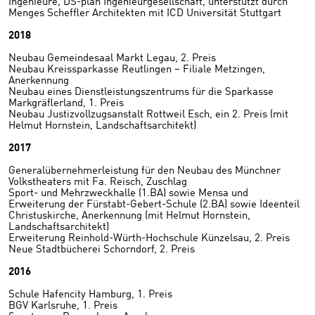
Ingenieure, DS-plan Ingenieurgesellschaft, unterstützt durch
Menges Scheffler Architekten mit ICD Universität Stuttgart
2018
Neubau Gemeindesaal Markt Legau, 2. Preis
Neubau Kreissparkasse Reutlingen – Filiale Metzingen,
Anerkennung
Neubau eines Dienstleistungszentrums für die Sparkasse
Markgräflerland, 1. Preis
Neubau Justizvollzugsanstalt Rottweil Esch, ein 2. Preis (mit
Helmut Hornstein, Landschaftsarchitekt)
2017
Generalübernehmerleistung für den Neubau des Münchner
Volkstheaters mit Fa. Reisch, Zuschlag
Sport- und Mehrzweckhalle (1.BA) sowie Mensa und
Erweiterung der Fürstabt-Gebert-Schule (2.BA) sowie Ideenteil
Christuskirche, Anerkennung (mit Helmut Hornstein,
Landschaftsarchitekt)
Erweiterung Reinhold-Würth-Hochschule Künzelsau, 2. Preis
Neue Stadtbücherei Schorndorf, 2. Preis
2016
Schule Hafencity Hamburg, 1. Preis
BGV Karlsruhe, 1. Preis