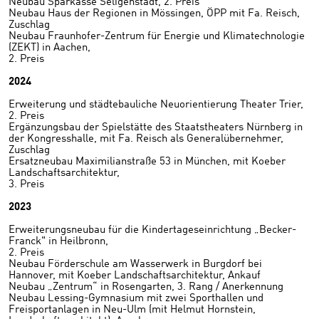
Neubau Sparkasse Seligenstadt, 2. Preis
Neubau Haus der Regionen in Mössingen, ÖPP mit Fa. Reisch,
Zuschlag
Neubau Fraunhofer-Zentrum für Energie und Klimatechnologie
(ZEKT) in Aachen,
2. Preis
2024
Erweiterung und städtebauliche Neuorientierung Theater Trier,
2. Preis
Ergänzungsbau der Spielstätte des Staatstheaters Nürnberg in
der Kongresshalle, mit Fa. Reisch als Generalübernehmer,
Zuschlag
Ersatzneubau Maximilianstraße 53 in München, mit Koeber
Landschaftsarchitektur,
3. Preis
2023
Erweiterungsneubau für die Kindertageseinrichtung „Becker-
Franck" in Heilbronn,
2. Preis
Neubau Förderschule am Wasserwerk in Burgdorf bei
Hannover, mit Koeber Landschaftsarchitektur, Ankauf
Neubau „Zentrum“ in Rosengarten, 3. Rang / Anerkennung
Neubau Lessing-Gymnasium mit zwei Sporthallen und
Freisportanlagen in Neu-Ulm (mit Helmut Hornstein,