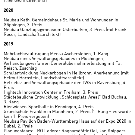
Landschaftsarchitekt)
2020
Neubau Kath. Gemeindehaus St. Maria und Wohnungen in
Göppingen, 3. Preis
Neubau Ganztagsgymnasium Osterburken, 3. Preis (mit Frank
Roser, Landschaftsarchitekt)
2019
Mehrfachbeauftragung Mensa Aschersleben, 1. Rang
Neubau eines Verwaltungsgebäudes in Plochingen,
Verhandlungsverfahren Generalübernehmerleistung mit Fa.
Reisch, Zuschlag
Schulentwicklung Neckarbogen in Heilbronn, Anerkennung (mit
Helmut Hornstein, Landschaftsarchitekt)
Betriebs- und Verwaltungsgebäude der TWS in Ravensburg, 4.
Preis
Hightech Innovation Center in Freiham, 3. Preis
Städtebauliche Entwicklung „Schlossplatz-Areal“ Bad Buchau,
3. Rang
Riedwiesen-Sporthalle in Renningen, 4. Preis
Grundschule Franklin in Mannheim, 2. Preis (1. Rang – es wurde
kein 1. Preis vergeben)
Neubau Pavillon Baden-Württemberg Haus auf der Expo 2020 in
Dubai, 2. Preis
Planungsteam: LRO Lederer Ragnarsdóttir Oei, Jan Knippers