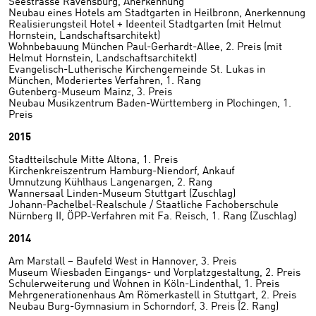
Seestrasse Ravensburg, Anerkennung
Neubau eines Hotels am Stadtgarten in Heilbronn, Anerkennung
Realisierungsteil Hotel + Ideenteil Stadtgarten (mit Helmut
Hornstein, Landschaftsarchitekt)
Wohnbebauung München Paul-Gerhardt-Allee, 2. Preis (mit
Helmut Hornstein, Landschaftsarchitekt)
Evangelisch-Lutherische Kirchengemeinde St. Lukas in
München, Moderiertes Verfahren, 1. Rang
Gutenberg-Museum Mainz, 3. Preis
Neubau Musikzentrum Baden-Württemberg in Plochingen, 1.
Preis
2015
Stadtteilschule Mitte Altona, 1. Preis
Kirchenkreiszentrum Hamburg-Niendorf, Ankauf
Umnutzung Kühlhaus Langenargen, 2. Rang
Wannersaal Linden-Museum Stuttgart (Zuschlag)
Johann-Pachelbel-Realschule / Staatliche Fachoberschule
Nürnberg II, ÖPP-Verfahren mit Fa. Reisch, 1. Rang (Zuschlag)
2014
Am Marstall – Baufeld West in Hannover, 3. Preis
Museum Wiesbaden Eingangs- und Vorplatzgestaltung, 2. Preis
Schulerweiterung und Wohnen in Köln-Lindenthal, 1. Preis
Mehrgenerationenhaus Am Römerkastell in Stuttgart, 2. Preis
Neubau Burg-Gymnasium in Schorndorf, 3. Preis (2. Rang)